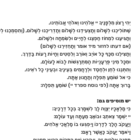
יְהִי רָצוֹן מִלְפָנֶיךָ יי אֱלֹהֵינוּ וֵאלֹהֵי אֲבוֹתֵינוּ,
שֶׁתּוֹלִיכֵנוּ לְשָׁלוֹם וְתַצְעִידֵנוּ לְשָׁלוֹם וְתַדְרִיכֵנוּ לְשָׁלוֹם, (וְתִסְמְכֵנוּ לְ
וְתַגִּיעֵנוּ לִמְחוֹז חֶפְצֵנוּ לְחַיִּים וּלְשִׂמְחָה וּלְשָׁלוֹם.
(אם דעתו לחזור מיד אומר וְתַחְזִירֵנוּ לְשָׁלוֹם)
וְתַצִּילֵנוּ מִכַּף כָּל אוֹיֵב וְאוֹרֵב וְלִסְטִים וְחַיּוֹת רָעוֹת בַּדֶּרֶךְ,
וּמִכָּל מִינֵי פֻּרְעָנֻיּוֹת הַמִּתְרַגְּשׁוֹת לָבוֹא לָעוֹלָם,
וְתִתְּנֵנוּ לְחֵן וּלְחֶסֶד וּלְרַחֲמִים בְּעֵינֶיךָ וּבְעֵינֵי כָל רֹאֵינוּ,
כִּי אל שׁוֹמֵעַ תְּפִלָּה וְתַחֲנוּן אַתָּה.
בָּרוּךְ אַתָּה (לפי נוסח ספרד יי) שׁוֹמֵעַ תְּפִלָּה:
יש מוסיפים גם:
כִּי מַלְאָכָיו יְצַוֶּה לָךְ לִשְׁמָרְךָ בְּכָל דְרָכֶיךָ:
יי יִשְׁמָר צֵאתְךָ וּבוֹאֶךָ מֵעַתָּה וְעַד עוֹלָם:
וְיַעֲקֹב הָלַךְ לְדַרְכּוֹ וַיִּפְגְּעוּ בוֹ מַלְאֲכֵי אֱלֹהִים.
וַיֹּאמֶר יַעֲקֹב כַּאֲשֶׁר רָאָם:
מַחֲנֵה אֱלֹהִים זֶה, וַיִּקְרָא שֵׁם הַמָּקוֹם הַהוּא מַחֲנָיִם.