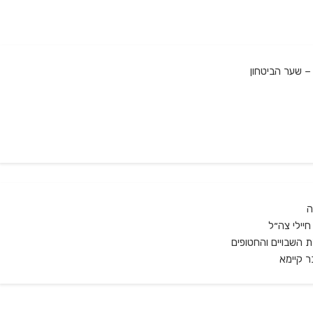
– שער הביטחון
ה
יילי צה״ל
 השבויים והחטופים
ר קיימא